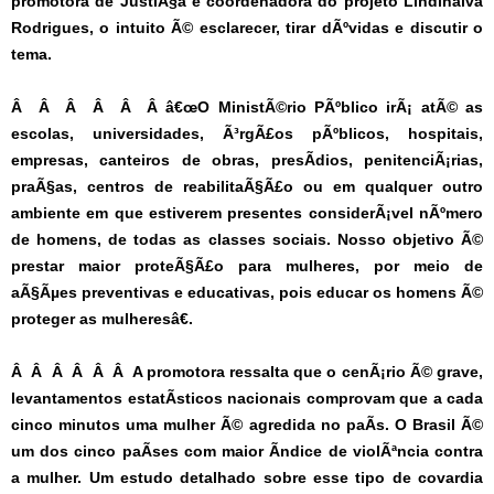
promotora de JustiÃ§a e coordenadora do projeto Lindinalva
Rodrigues, o intuito Ã© esclarecer, tirar dÃºvidas e discutir o
tema.
Â Â Â Â Â Â â€œO MinistÃ©rio PÃºblico irÃ¡ atÃ© as
escolas, universidades, Ã³rgÃ£os pÃºblicos, hospitais,
empresas, canteiros de obras, presÃ­dios, penitenciÃ¡rias,
praÃ§as, centros de reabilitaÃ§Ã£o ou em qualquer outro
ambiente em que estiverem presentes considerÃ¡vel nÃºmero
de homens, de todas as classes sociais. Nosso objetivo Ã©
prestar maior proteÃ§Ã£o para mulheres, por meio de
aÃ§Ãµes preventivas e educativas, pois educar os homens Ã©
proteger as mulheresâ€.
Â Â Â Â Â Â A promotora ressalta que o cenÃ¡rio Ã© grave,
levantamentos estatÃ­sticos nacionais comprovam que a cada
cinco minutos uma mulher Ã© agredida no paÃ­s. O Brasil Ã©
um dos cinco paÃ­ses com maior Ã­ndice de violÃªncia contra
a mulher. Um estudo detalhado sobre esse tipo de covardia