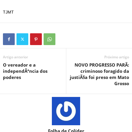
TJMT
Artigo anterior
Próximo artigo
O vereador e a
NOVO PROGRESSO PARÃ:
independÃªncia dos
criminoso foragido da
poderes
justiÃ§a foi preso em Mato
Grosso
Folha de Colíder