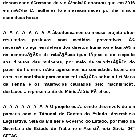
denominado â€œmapa da violÃªnciaâ€ apontou que em 2016
em mÃ©dia 13 mulheres foram assassinadas por dia, uma a
cada duas horas.
Â Â Â Â Â Â Â Â â€œBuscamos com esse projeto obter
resultados positivos com medidas preventivas, Ã©
necessÃ¡rio agir em defesa dos direitos humanos e tambÃ©m
na construÃ§Ã£o de relaÃ§Ãµes igualitÃ¡rias e de respeito
aos direitos das mulheres, por meio da valorizaÃ§Ã£o do
papel de homens nÃ£o agressivos na sociedade. Espera-se
com isso contribuir para conscientizaÃ§Ã£o sobre a Lei Maria
da Penha e os malefÃ­cios causados pelo machismoâ€,
destacou a representante do MinistÃ©rio PÃºblico.
Â Â Â Â Â Â Â Â O projeto estÃ¡ sendo desenvolvido em
parceria com o Tribunal de Contas do Estado, Assembleia
Legislativa, Sala da Mulher e Governo do Estado, por meio da
Secretaria de Estado de Trabalho e AssistÃªncia Social â€“
SETAS.