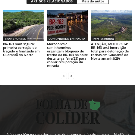
ARTIGOS RELACIONADOS
Mais do autor
TRANSPORTES
COMUNIDADE EM PAUTA
Infra-Estrutura
BR-163 mais segura:
Moradores e
ATENÇÃO, MOTORISTA!
primeira correção de
caminhoneiros
BR-163 terá interdição
traçado é finalizada em
organizam bloqueio de
total para detonação de
Guarantã do Norte
trecho da BR-163 na noite
rochas em Guarantã do
desta terça-feira(23) para
Norte amanhã(29)
cobrar recuperação da
estrada
Não seja Prisioneiro dos meios de comunicação de massa... Nortão o