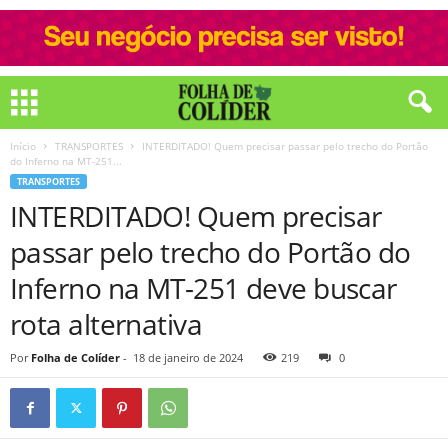
Início
TRANSPORTES
INTERDITADO! Quem precisar passar pelo trecho do Portão
do Inferno na MT-251...
TRANSPORTES
INTERDITADO! Quem precisar
passar pelo trecho do Portão do
Inferno na MT-251 deve buscar
rota alternativa
Por
Folha de Colíder
-
18 de janeiro de 2024
219
0