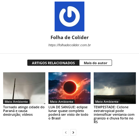
Folha de Colíder
https://folhadecolider.com.br
ARTIGOS RELACIONADOS
Mais do autor
Meio Ambiente
Meio Ambiente
Meio Ambiente
Tornado atinge cidade do
LUA DE SANGUE: eclipse
TEMPESTADE: Ciclone
Paraná e causa
lunar quase completo
extratropical pode
destruição; vídeos
poderá ser visto de todo
intensificar ventania com
o Brasil
granizo e chuva forte no
RS