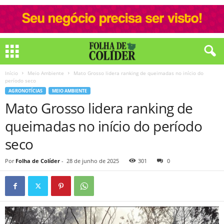
Início
Meio Ambiente
Mato Grosso lidera ranking de queimadas no início do
período seco
AGRONOTÍCIAS
MEIO AMBIENTE
Mato Grosso lidera ranking de
queimadas no início do período
seco
Por
Folha de Colíder
-
28 de junho de 2025
301
0