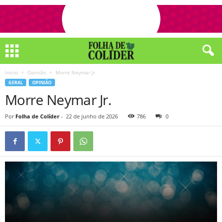
Início
Opinião
Morre Neymar Jr.
GERAL
OPINIÃO
Morre Neymar Jr.
Por
Folha de Colíder
-
22 de junho de 2026
786
0