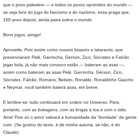
que o povo palestino — e todos os povos oprimidos do mundo —
se veja livre do jugo do fascismo e do nazismo, essa praga que,
150 anos depois, ainda paira sobre o mundo.
Bons jogos, amigo!
Aproveite. Pois assim como nossos bisavós e tataravós, que
presenciaram Pelé, Garrincha, Gérson, Zico, Sócrates e Falcão
jogar bola, já não mais conosco estão — bateram as asas —,
assim como bateram as asas Pelé, Garrincha, Gérson, Zico,
Sócrates, Falcão, Romário, Bebeto, Ronaldo, Ronaldinho Gaúcho
e Neymar, você também baterá asas, em breve.
E lembre-se: tudo continuará em ordem no Universo. Pare,
portanto, com as bobagens, com as brigas à toa e com o ódio.
Ame! Pois só o amor salvará a humanidade da “bondade” de gente
ruim. (Se gostou do texto, é de minha autoria, se não, é do
Claude).