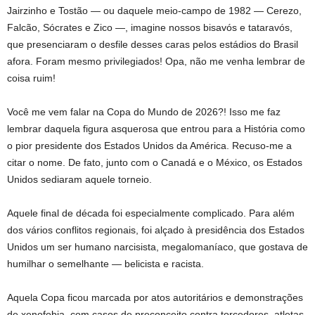
Jairzinho e Tostão — ou daquele meio-campo de 1982 — Cerezo,
Falcão, Sócrates e Zico —, imagine nossos bisavós e tataravós,
que presenciaram o desfile desses caras pelos estádios do Brasil
afora. Foram mesmo privilegiados! Opa, não me venha lembrar de
coisa ruim!
Você me vem falar na Copa do Mundo de 2026?! Isso me faz
lembrar daquela figura asquerosa que entrou para a História como
o pior presidente dos Estados Unidos da América. Recuso-me a
citar o nome. De fato, junto com o Canadá e o México, os Estados
Unidos sediaram aquele torneio.
Aquele final de década foi especialmente complicado. Para além
dos vários conflitos regionais, foi alçado à presidência dos Estados
Unidos um ser humano narcisista, megalomaníaco, que gostava de
humilhar o semelhante — belicista e racista.
Aquela Copa ficou marcada por atos autoritários e demonstrações
de xenofobia, com casos de preconceito contra torcedores, atletas