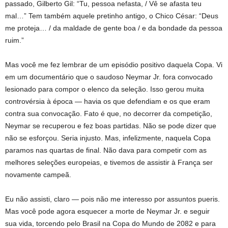
passado, Gilberto Gil: “Tu, pessoa nefasta, / Vê se afasta teu
mal…” Tem também aquele pretinho antigo, o Chico César: “Deus
me proteja… / da maldade de gente boa / e da bondade da pessoa
ruim.”
Mas você me fez lembrar de um episódio positivo daquela Copa. Vi
em um documentário que o saudoso Neymar Jr. fora convocado
lesionado para compor o elenco da seleção. Isso gerou muita
controvérsia à época — havia os que defendiam e os que eram
contra sua convocação. Fato é que, no decorrer da competição,
Neymar se recuperou e fez boas partidas. Não se pode dizer que
não se esforçou. Seria injusto. Mas, infelizmente, naquela Copa
paramos nas quartas de final. Não dava para competir com as
melhores seleções europeias, e tivemos de assistir à França ser
novamente campeã.
Eu não assisti, claro — pois não me interesso por assuntos pueris.
Mas você pode agora esquecer a morte de Neymar Jr. e seguir
sua vida, torcendo pelo Brasil na Copa do Mundo de 2082 e para