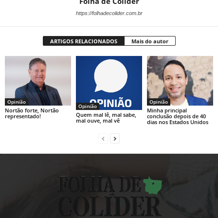
Folha de Colíder
https://folhadecolider.com.br
ARTIGOS RELACIONADOS
Mais do autor
Opinião
Opinião
Opinião
Nortão forte, Nortão
Minha principal
Quem mal lê, mal sabe,
representado!
conclusão depois de 40
mal ouve, mal vê
dias nos Estados Unidos