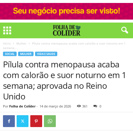
Início
Mulher
Pílula contra menopausa acaba com calorão e suor noturno em 1
semana;...
SOCIAL
MULHER
VIDA E SAUDE
Pílula contra menopausa acaba
com calorão e suor noturno em 1
semana; aprovada no Reino
Unido
Por
Folha de Colíder
-
14 de março de 2026
361
0