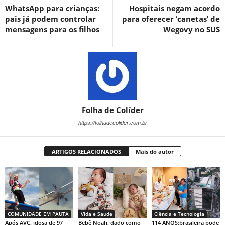
WhatsApp para crianças:
Hospitais negam acordo
pais já podem controlar
para oferecer ‘canetas’ de
mensagens para os filhos
Wegovy no SUS
Folha de Colíder
https://folhadecolider.com.br
ARTIGOS RELACIONADOS
Mais do autor
COMUNIDADE EM PAUTA
Vida e Saude
Ciência e Tecnologia
Após AVC, idosa de 97
Bebê Noah, dado como
114 ANOS:brasileira pode