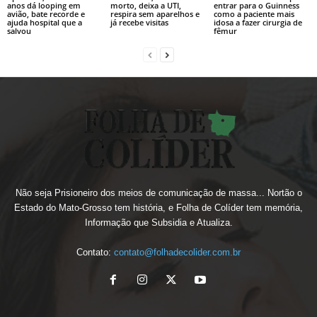
anos dá looping em
morto, deixa a UTI,
entrar para o Guinness
avião, bate recorde e
respira sem aparelhos e
como a paciente mais
ajuda hospital que a
já recebe visitas
idosa a fazer cirurgia de
salvou
fêmur
Não seja Prisioneiro dos meios de comunicação de massa... Nortão o
Estado do Mato-Grosso tem história, e Folha de Colíder tem memória,
Informação que Subsidia e Atualiza.
Contato:
contato@folhadecolider.com.br