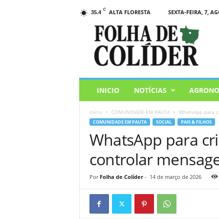
C
ALTA FLORESTA
SEXTA-FEIRA, 7, AG
35.4
F
o
l
h
a
d
e
INICIO
NOTÍCIAS
AGRONO
C
o
Início
COMUNIDADE EM PAUTA
WhatsApp para cr
l
COMUNIDADE EM PAUTA
SOCIAL
PAIS & FILHOS
i
WhatsApp para cri
d
e
controlar mensage
r
Por
Folha de Colíder
-
14 de março de 2026