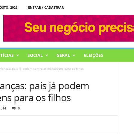
OSTO, 2026
ENTRAR / CADASTRAR
TÍCIAS
SOCIAL
GERAL
ELEIÇÕES
ianças: pais já podem controlar mensagens para os filhos
anças: pais já podem
ns para os filhos
314
0