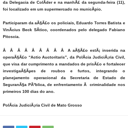
da Delegacia de ColÃ­der e na manhÃ£ da segunda-feira (11),
foi localizado em um supermercado no municÃ­pio.
Participaram da aÃ§Ã£o os policiais, Eduardo Torres Batista e
VinÃ­cius Beck SÃ­tico, coordenados pelo delegado Fabiano
Pitoscia.
Â Â Â Â Â Â Â Â Â A aÃ§Ã£o estÃ¡ inserida na
operaÃ§Ã£o “Actio Auctoritaris”, da PolÃ­cia JudiciÃ¡ria Civil,
que visa dar cumprimento a mandados de prisÃ£o e fortalecer
investigaÃ§Ãµes de roubos e furtos, integrando o
planejamento operacional da Secretaria de Estado de
SeguranÃ§a PÃºblica, de enfrentamento Ã criminalidade nos
primeiros 100 dias do ano.
PolÃ­cia JudiciÃ¡ria Civil de Mato Grosso