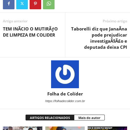
Artigo anterior
Próximo artigo
TEM INÃCIO O MUTIRÃƒO
Taborelli diz que JanaÃ­na
DE LIMPEZA EM COLIDER
pode prejudicar
investigaÃ§Ã£o e
deputada deixa CPI
Folha de Colíder
https://folhadecolider.com.br
ARTIGOS RELACIONADOS
Mais do autor