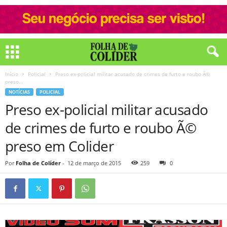
Início
Policial
Preso ex-policial militar acusado de crimes de furto e roubo Ã©
preso...
NOTÍCIAS
POLICIAL
Preso ex-policial militar acusado
de crimes de furto e roubo Ã©
preso em Colider
Por
Folha de Colíder
-
12 de março de 2015
259
0