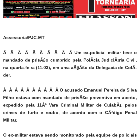
Assessoria/PJC-MT
Â Â Â Â Â Â Â Â Â Â Um ex-policial militar teve o
mandado de prisÃ£o cumprido pela PolÃ­cia JudiciÃ¡ria Civil,
na quarta-feira (11.03), em uma aÃ§Ã£o da Delegacia de ColÃ­
der.
Â Â Â Â Â Â Â Â Â Â O acusado Emanuel Pereira da Silva
Filho estava com mandado de prisÃ£o preventiva em aberto,
expedido pela 11Âª Vara Criminal Militar de CuiabÃ¡, pelos
crimes de furto e roubo, de acordo com o CÃ³digo Penal
Militar.
O ex-militar estava sendo monitorado pela equipe de policiais