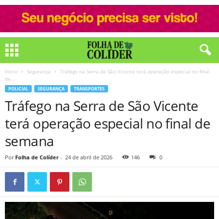
Início
Segurança
Tráfego na Serra de São Vicente terá operação especial no final
de...
POLICIAL
SEGURANÇA
TRANSPORTES
Tráfego na Serra de São Vicente
terá operação especial no final de
semana
Por
Folha de Colíder
-
24 de abril de 2026
146
0