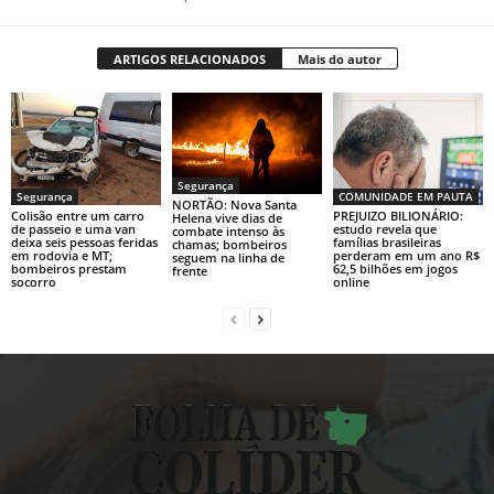
ARTIGOS RELACIONADOS
Mais do autor
Segurança
Segurança
COMUNIDADE EM PAUTA
NORTÃO: Nova Santa
Colisão entre um carro
PREJUIZO BILIONÁRIO:
Helena vive dias de
de passeio e uma van
estudo revela que
combate intenso às
deixa seis pessoas feridas
famílias brasileiras
chamas; bombeiros
em rodovia e MT;
perderam em um ano R$
seguem na linha de
bombeiros prestam
62,5 bilhões em jogos
frente
socorro
online