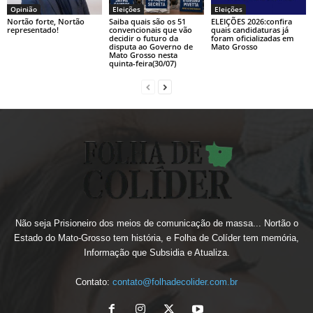
Opinião
Eleições
Eleições
Nortão forte, Nortão
Saiba quais são os 51
ELEIÇÕES 2026:confira
representado!
convencionais que vão
quais candidaturas já
decidir o futuro da
foram oficializadas em
disputa ao Governo de
Mato Grosso
Mato Grosso nesta
quinta-feira(30/07)
Não seja Prisioneiro dos meios de comunicação de massa... Nortão o
Estado do Mato-Grosso tem história, e Folha de Colíder tem memória,
Informação que Subsidia e Atualiza.
Contato:
contato@folhadecolider.com.br