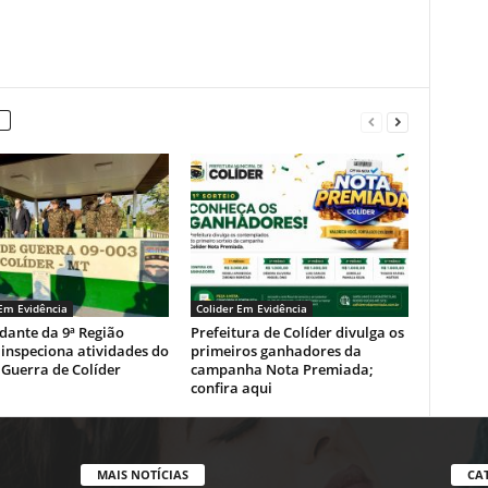
 Em Evidência
Colider Em Evidência
ante da 9ª Região
Prefeitura de Colíder divulga os
 inspeciona atividades do
primeiros ganhadores da
 Guerra de Colíder
campanha Nota Premiada;
confira aqui
MAIS NOTÍCIAS
CA