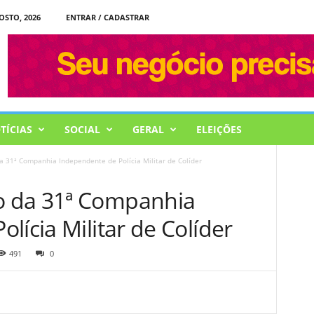
OSTO, 2026
ENTRAR / CADASTRAR
TÍCIAS
SOCIAL
GERAL
ELEIÇÕES
 31ª Companhia Independente de Polícia Militar de Colíder
 da 31ª Companhia
lícia Militar de Colíder
491
0