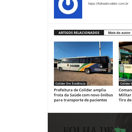
https://folhadecolider.com.br
ARTIGOS RELACIONADOS
Mais do autor
Colider Em Evidência
Colider
Prefeitura de Colíder amplia
Comand
frota da Saúde com novo ônibus
Militar
para transporte de pacientes
Tiro de