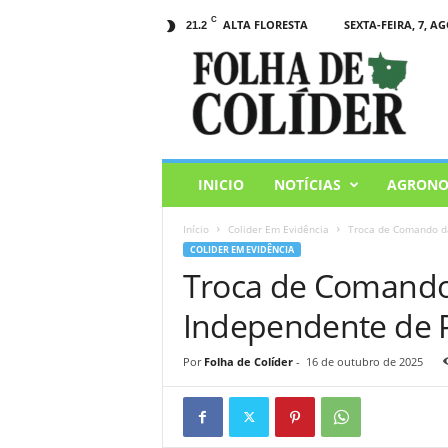
C
ALTA FLORESTA
SEXTA-FEIRA, 7, AG
21.2
F
o
l
h
a
d
e
INICIO
NOTÍCIAS
AGRONO
C
o
Início
Colider Em Evidência
Troca de Comando da
l
COLIDER EM EVIDÊNCIA
i
Troca de Comando
d
e
Independente de Po
r
Por
Folha de Colíder
-
16 de outubro de 2025