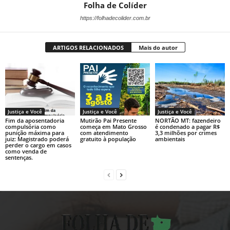
Folha de Colíder
https://folhadecolider.com.br
ARTIGOS RELACIONADOS
Mais do autor
Justiça e Você
Justiça e Você
Justiça e Você
Fim da aposentadoria
Mutirão Pai Presente
NORTÃO MT: fazendeiro
compulsória como
começa em Mato Grosso
é condenado a pagar R$
punição máxima para
com atendimento
3,3 milhões por crimes
juiz: Magistrado poderá
gratuito à população
ambientais
perder o cargo em casos
como venda de
sentenças.