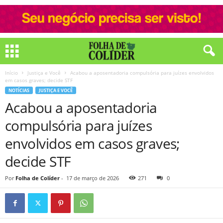
Início
Justiça e Você
Acabou a aposentadoria compulsória para juízes envolvidos
em casos graves; decide STF
NOTÍCIAS
JUSTIÇA E VOCÊ
Acabou a aposentadoria
compulsória para juízes
envolvidos em casos graves;
decide STF
Por
Folha de Colíder
-
17 de março de 2026
271
0