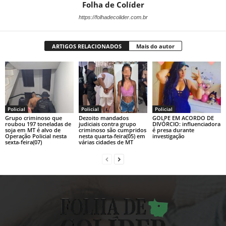
Folha de Colíder
https://folhadecolider.com.br
ARTIGOS RELACIONADOS
Mais do autor
Policial
Policial
Policial
Grupo criminoso que
Dezoito mandados
GOLPE EM ACORDO DE
roubou 197 toneladas de
judiciais contra grupo
DIVÓRCIO: influenciadora
soja em MT é alvo de
criminoso são cumpridos
é presa durante
Operação Policial nesta
nesta quarta-feira(05) em
investigação
sexta-feira(07)
várias cidades de MT