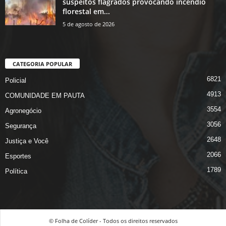
suspeitos flagrados provocando incêndio
florestal em...
5 de agosto de 2026
CATEGORIA POPULAR
6821
Policial
4913
COMUNIDADE EM PAUTA
3554
Agronegócio
3056
Segurança
2648
Justiça e Você
2066
Esportes
1789
Política
© Folha de Colíder - Todos os direitos reservados