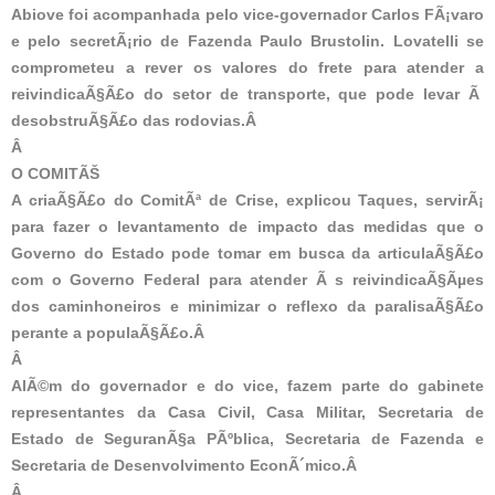
Abiove foi acompanhada pelo vice-governador Carlos FÃ¡varo
e pelo secretÃ¡rio de Fazenda Paulo Brustolin. Lovatelli se
comprometeu a rever os valores do frete para atender a
reivindicaÃ§Ã£o do setor de transporte, que pode levar Ã
desobstruÃ§Ã£o das rodovias.Â
Â
O COMITÃŠ
A criaÃ§Ã£o do ComitÃª de Crise, explicou Taques, servirÃ¡
para fazer o levantamento de impacto das medidas que o
Governo do Estado pode tomar em busca da articulaÃ§Ã£o
com o Governo Federal para atender Ã s reivindicaÃ§Ãµes
dos caminhoneiros e minimizar o reflexo da paralisaÃ§Ã£o
perante a populaÃ§Ã£o.Â
Â
AlÃ©m do governador e do vice, fazem parte do gabinete
representantes da Casa Civil, Casa Militar, Secretaria de
Estado de SeguranÃ§a PÃºblica, Secretaria de Fazenda e
Secretaria de Desenvolvimento EconÃ´mico.Â
Â