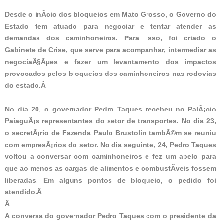
Desde o inÃ­cio dos bloqueios em Mato Grosso, o Governo do
Estado tem atuado para negociar e tentar atender as
demandas dos caminhoneiros. Para isso, foi criado o
Gabinete de Crise, que serve para acompanhar, intermediar as
negociaÃ§Ãµes e fazer um levantamento dos impactos
provocados pelos bloqueios dos caminhoneiros nas rodovias
do estado.Â
No dia 20, o governador Pedro Taques recebeu no PalÃ¡cio
PaiaguÃ¡s representantes do setor de transportes. No dia 23,
o secretÃ¡rio de Fazenda Paulo Brustolin tambÃ©m se reuniu
com empresÃ¡rios do setor. No dia seguinte, 24, Pedro Taques
voltou a conversar com caminhoneiros e fez um apelo para
que ao menos as cargas de alimentos e combustÃ­veis fossem
liberadas. Em alguns pontos de bloqueio, o pedido foi
atendido.Â
Â
A conversa do governador Pedro Taques com o presidente da