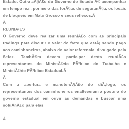
Estado. Outra aÃ§Ã£o do Governo do Estado Ã© acompanhar
em tempo real, por meio das forÃ§as de seguranÃ§a, os locais
de bloqueio em Mato Grosso e seus reflexos.Â
Â
REUNIÃ•ES
O Governo deve realizar uma reuniÃ£o com as principais
tradings para discutir o valor do frete que estÃ¡ sendo pago
aos caminhoneiros, abaixo do valor referencial divulgado pela
Sefaz. TambÃ©m devem participar desta reuniÃ£o
representantes do MinistÃ©rio PÃºblico do Trabalho e
MinistÃ©rio PÃºblico Estadual.Â
Â
Com a abertura e manutenÃ§Ã£o do diÃ¡logo, os
representantes dos caminhoneiros enalteceram a postura do
governo estadual em ouvir as demandas e buscar uma
soluÃ§Ã£o para elas.
Â