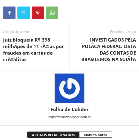
Artigo anterior
Próximo artigo
Juiz bloqueia R$ 398
INVESTIGADOS PELA
milhÃµes de 11 rÃ©us por
POLÃCA FEDERAL: LISTA
fraudes em cartas de
DAS CONTAS DE
crÃ©ditos
BRASILEIROS NA SUIÃ‡A
Folha de Colíder
https://folhadecolider.com.br
ARTIGOS RELACIONADOS
Mais do autor