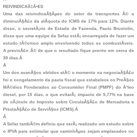
REIVINDICAÃ‡Ã•ES
Uma das reivindicaÃ§Ãµes do setor de transportes Ã© a
diminuiÃ§Ã£o da alÃ­quota do ICMS de 17% para 12%. Diante
disso, o secretÃ¡rio de Estado de Fazenda, Paulo Brustolin,
disse que uma equipe da Sefaz estÃ¡ encarregada de fazer um
estudo tÃ©cnico amplo envolvendo todos os combustÃ­veis.
A previsÃ£o Ã© de que o resultado fique pronto em cerca de
30 dias.Â
Â
Um dos avanÃ§os obtidos atÃ© o momento na negociaÃ§Ã£o
foi o congelamento da pauta fiscal que estabelece os PreÃ§os
MÃ©dios Ponderados ao Consumidor Final (PMPF) do Ã³leo
diesel, por 15 dias, o que evitarÃ¡ impacto de 5,77% na base
de cÃ¡lculo do Imposto sobre CirculaÃ§Ã£o de Mercadoria e
PrestaÃ§Ã£o de ServiÃ§os (ICMS).Â
Â
A Sefaz tambÃ©m definiu que serÃ¡ realizado um estudo sobre
o IPVA para estimular que caminhÃµes sejam emplacados no