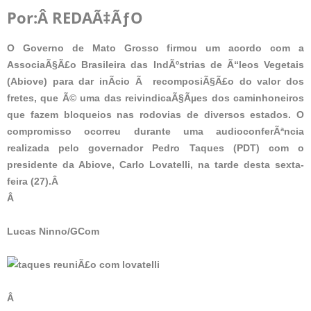
Por:Â
REDAÃ‡ÃƒO
O Governo de Mato Grosso firmou um acordo com a
AssociaÃ§Ã£o Brasileira das IndÃºstrias de Ã“leos Vegetais
(Abiove) para dar inÃ­cio Ã recomposiÃ§Ã£o do valor dos
fretes, que Ã© uma das reivindicaÃ§Ãµes dos caminhoneiros
que fazem bloqueios nas rodovias de diversos estados. O
compromisso ocorreu durante uma audioconferÃªncia
realizada pelo governador Pedro Taques (PDT) com o
presidente da Abiove, Carlo Lovatelli, na tarde desta sexta-
feira (27).Â
Â
Lucas Ninno/GCom
Â