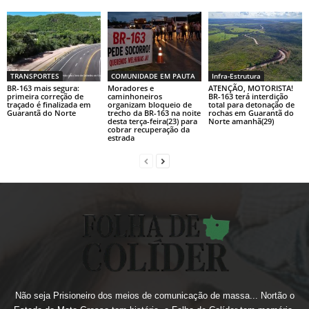
TRANSPORTES
COMUNIDADE EM PAUTA
Infra-Estrutura
BR-163 mais segura:
Moradores e
ATENÇÃO, MOTORISTA!
primeira correção de
caminhoneiros
BR-163 terá interdição
traçado é finalizada em
organizam bloqueio de
total para detonação de
Guarantã do Norte
trecho da BR-163 na noite
rochas em Guarantã do
desta terça-feira(23) para
Norte amanhã(29)
cobrar recuperação da
estrada
Não seja Prisioneiro dos meios de comunicação de massa... Nortão o