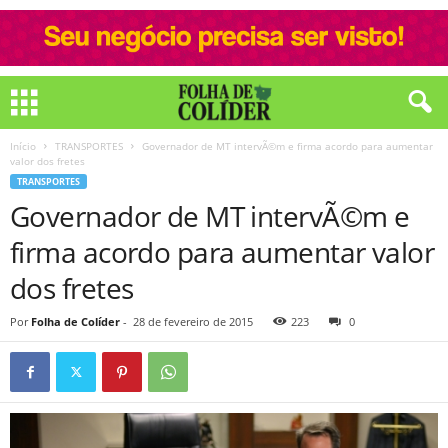
Início
TRANSPORTES
Governador de MT intervÃ©m e firma acordo para aumentar
valor dos fretes
TRANSPORTES
Governador de MT intervÃ©m e
firma acordo para aumentar valor
dos fretes
Por
Folha de Colíder
-
28 de fevereiro de 2015
223
0