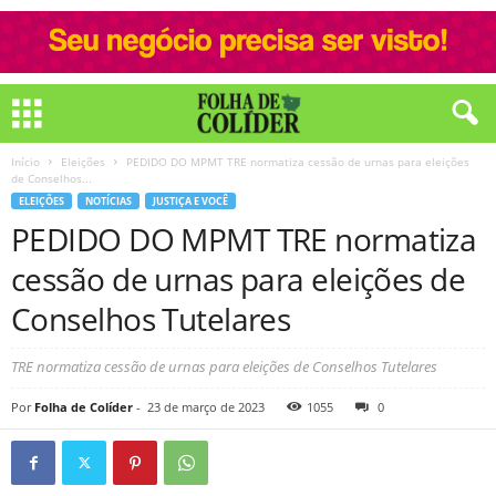
Início
Eleições
PEDIDO DO MPMT TRE normatiza cessão de urnas para eleições
de Conselhos...
ELEIÇÕES
NOTÍCIAS
JUSTIÇA E VOCÊ
PEDIDO DO MPMT TRE normatiza
cessão de urnas para eleições de
Conselhos Tutelares
TRE normatiza cessão de urnas para eleições de Conselhos Tutelares
Por
Folha de Colíder
-
23 de março de 2023
1055
0