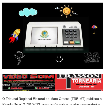
O Tribunal Regional Eleitoral de Mato Grosso (TRE-MT) publicou a
Resolução n° 2.781/2023, que dispõe sobre os atos preparatórios