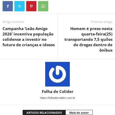
Artigo anterior
Próximo artigo
Campanha ‘Leão Amigo
Homem é preso nesta
2026’ incentiva população
quarta-feira(25)
colidense a investir no
transportando 7,5 quilos
futuro de crianças e idosos
de drogas dentro de
ônibus
Folha de Colíder
https://folhadecolider.com.br
ARTIGOS RELACIONADOS
Mais do autor