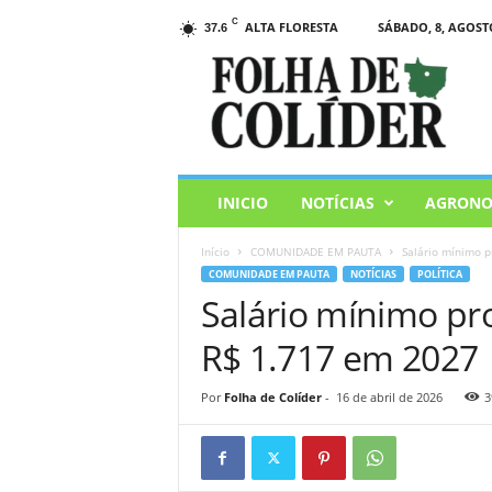
C
ALTA FLORESTA
SÁBADO, 8, AGOSTO
37.6
F
o
l
h
a
d
e
INICIO
NOTÍCIAS
AGRONO
C
o
Início
COMUNIDADE EM PAUTA
Salário mínimo p
l
COMUNIDADE EM PAUTA
NOTÍCIAS
POLÍTICA
i
Salário mínimo pr
d
e
R$ 1.717 em 2027
r
Por
Folha de Colíder
-
16 de abril de 2026
3