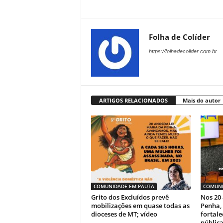
Folha de Colíder
https://folhadecolider.com.br
ARTIGOS RELACIONADOS
Mais do autor
COMUNIDADE EM PAUTA
COMUNI
Grito dos Excluídos prevê
Nos 20 
mobilizações em quase todas as
Penha,
dioceses de MT; vídeo
fortal
públic