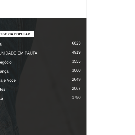
TEGORIA POPULAR
6823
al
4919
NIDADE EM PAUTA
3555
egócio
3060
ança
2649
ça e Você
2067
tes
1790
ca