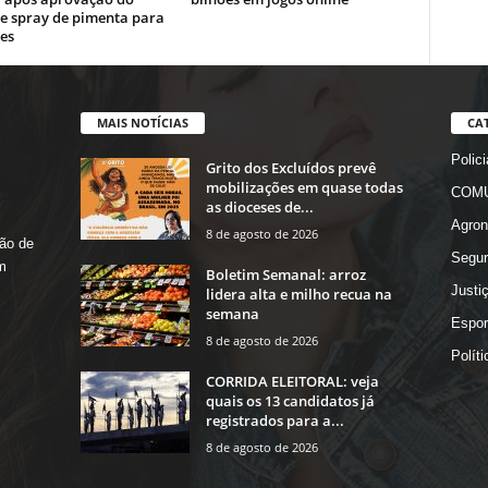
de spray de pimenta para
es
MAIS NOTÍCIAS
CA
Polici
Grito dos Excluídos prevê
mobilizações em quase todas
COMU
as dioceses de...
Agron
8 de agosto de 2026
ão de
Segur
m
Boletim Semanal: arroz
Justi
lidera alta e milho recua na
semana
Espor
8 de agosto de 2026
Políti
CORRIDA ELEITORAL: veja
quais os 13 candidatos já
registrados para a...
8 de agosto de 2026