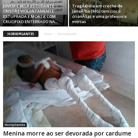
JOVEM E BELA ESTUDANTE
TragÃ©dia em creche de
CRISTÃƒ VIOLENTAMENTE
JanaÃºba (MG) tem cinco
ESTUPRADA E MORTA COM
crianÃ§as e uma professora
CRUCIFIXO ENTERRADO NA...
mortas
HORRIPILANTES
Início
Horripilantes
Horripilantes
Menina morre ao ser devorada por cardume