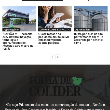
Agronegócio
COMUNIDADE EM PAUTA
Agronegócio
NORTÃO MT: Tecnoalta
Quase metade da
Busca por silos de alta
2027 destaca inovação,
população adulta de MT
performance em MT é
tecnologia e
está inadimplente,
acelerada por déficit e
oportunidades de
aponta pesquisa
clima
negócios para o agro na
região
Não seja Prisioneiro dos meios de comunicação de massa... Nortão o
Estado do Mato-Grosso tem história, e Folha de Colíder tem memória,