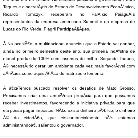
Taques e o secretÃ¡rio de Estado de Desenvolvimento EconÃ´mico,
Ricardo Tomczyk, receberam no PalÃ¡cio PaiaguÃ¡s
representantes da empresa americana Summit e da empresa de
Lucas do Rio Verde, Fiagril ParticipaÃ§Ãµes.
Â Na ocasiÃ£o, a multinacional anunciou que o Estado vai ganhar,
ainda no primeiro semestre deste ano, sua primeira indÃºstria de
etanol produzido 100% com insumos do milho. Segundo Taques,
Ã© necessÃ¡rio gerar um ambiente cada vez mais favorÃ¡vel com
aÃ§Ãµes como aquisiÃ§Ã£o de matrizes e fomento.
Â â€œTemos buscado resolver os desafios de Mato Grosso.
Precisamos criar uma ambiÃªncia propÃ­cia para que possamos
receber investimentos, favorecendo a iniciativa privada para que
ela possa pagar impostos. NÃ£o existe dinheiro pÃºblico, o dinheiro
Ã© do cidadÃ£o, que cirscuntancialmente nÃ³s estamos
administrandoâ€, salientou o governador.