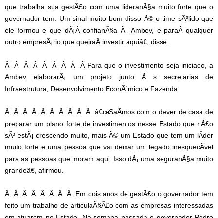
que trabalha sua gestÃ£o com uma lideranÃ§a muito forte que o
governador tem. Um sinal muito bom disso Ã© o time sÃ³lido que
ele formou e que dÃ¡Â confianÃ§a Ã Ambev, e paraÂ qualquer
outro empresÃ¡rio que queiraÂ investir aquiâ€, disse.
Â Â Â Â Â Â Â Â Â Para que o investimento seja iniciado, a
Ambev elaborarÃ¡ um projeto junto Ã s secretarias de
Infraestrutura, Desenvolvimento EconÃ´mico e Fazenda.
Â Â Â Â Â Â Â Â Â Â â€œSaÃ­mos com o dever de casa de
preparar um plano forte de investimentos nesse Estado que nÃ£o
sÃ³ estÃ¡ crescendo muito, mais Ã© um Estado que tem um lÃ­der
muito forte e uma pessoa que vai deixar um legado inesquecÃ­vel
para as pessoas que moram aqui. Isso dÃ¡ uma seguranÃ§a muito
grandeâ€, afirmou.
Â Â Â Â Â Â Â Â Em dois anos de gestÃ£o o governador tem
feito um trabalho de articulaÃ§Ã£o com as empresas interessadas
em atuarem no Estado. Na semana passada o governador Pedro