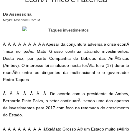
Da Assessoria
Mayke Toscano/GCom-MT
Â Â Â Â Â Â Â Â Â Apesar da conjuntura adversa e crise econÃ
´mica no paÃ­s, Mato Grosso continua atraindo investimentos.
Desta vez, por parte Companhia de Bebidas das AmÃ©ricas
(Ambev). O interesse foi sinalizado nesta terÃ§a-feira (17) durante
reuniÃ£o entre os dirigentes da multinacional e o governador
Pedro Taques.
Â Â Â Â Â Â Â De acordo com o presidente da Ambev,
Bernardo Pinto Paiva, o setor continuarÃ¡ sendo uma das apostas
de investimentos para 2017 com foco na retomada do crescimento
do Estado.
Â Â Â Â Â Â Â Â â€œMato Grosso Ã© um Estado muito sÃ©rio