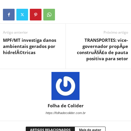
Artigo anterior
Próximo artigo
MPF/MT investiga danos
TRANSPORTES: vice-
ambientais gerados por
governador propÃµe
hidrelÃ©tricas
construÃ§Ã£o de pauta
positiva para setor
Folha de Colíder
https://folhadecolider.com.br
ARTIGOS RELACIONADOS
Mais do autor