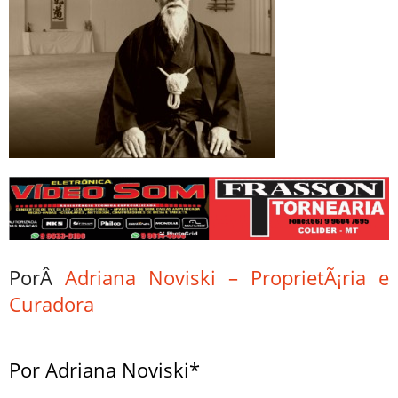
PorÂ
Adriana Noviski – ProprietÃ¡ria e
Curadora
Por Adriana Noviski*