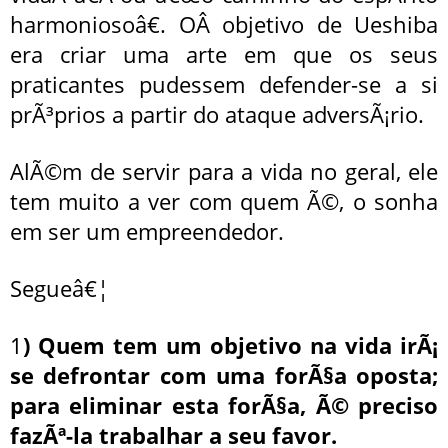
harmoniosoâ€. OÂ objetivo de Ueshiba
era criar uma arte em que os seus
praticantes pudessem defender-se a si
prÃ³prios a partir do ataque adversÃ¡rio.
AlÃ©m de servir para a vida no geral, ele
tem muito a ver com quem Ã©, o sonha
em ser um empreendedor.
Segueâ€¦
1
) Quem tem um objetivo na vida irÃ¡
se defrontar com uma forÃ§a oposta;
para eliminar esta forÃ§a, Ã© preciso
fazÃª-la trabalhar a seu favor.