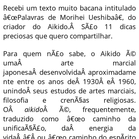
Recebi um texto muito bacana intitulado
â€œPalavras de Morihei Ueshibaâ€, do
criador do Aikido.Â SÃ£o 11 dicas
preciosas que quero compartilhar.
Para quem nÃ£o sabe, o Aikido Ã©
umaÂ arte marcial
japonesaÂ desenvolvidaÂ aproximadame
nte entre os anos deÂ 1930Â eÂ 1960,
unindoÂ seus estudos de artes marciais,
filosofia e crenÃ§as religiosas.
OÂ
aikido
Â Ã©, frequentemente,
traduzido como â€œo caminho da
unificaÃ§Ã£o, daÂ energia da
vidaÂ â€Â ou â€œo caminho do espÃ­rito