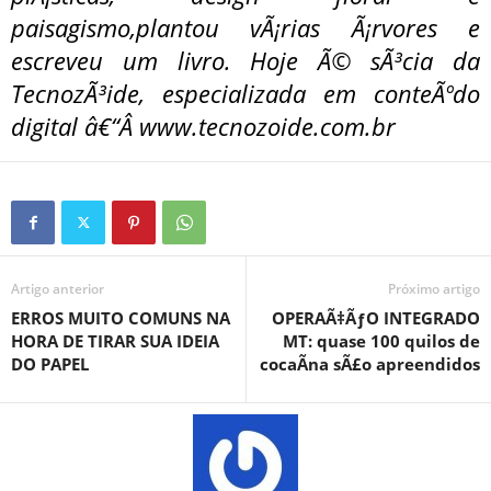
paisagismo,plantou vÃ¡rias Ã¡rvores e
escreveu um livro. Hoje Ã© sÃ³cia da
TecnozÃ³ide, especializada em conteÃºdo
digital â€“Â
www.tecnozoide.com.b
r
Artigo anterior
Próximo artigo
ERROS MUITO COMUNS NA
OPERAÃ‡ÃƒO INTEGRADO
HORA DE TIRAR SUA IDEIA
MT: quase 100 quilos de
DO PAPEL
cocaÃ­na sÃ£o apreendidos