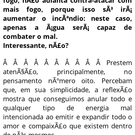
fogo, nÃ£o adianta contra-atacar com
mais fogo, porque isso sÃ³ irÃ¡
aumentar o incÃªndio: neste caso,
apenas a Ã¡gua serÃ¡ capaz de
combater o mal.
Interessante, nÃ£o?
Â Â Â Â Â Â Â Â Â Â Prestem
atenÃ§Ã£o, principalmente, no
pensamento nÃºmero oito. Percebam
que, em sua simplicidade, a reflexÃ£o
mostra que conseguimos anular todo e
qualquer tipo de energia mal
intencionada ao emitir e expandir todo o
amor e compaixÃ£o que existem dentro
de nÃ³s mesmos.